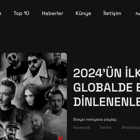
m
Top 10
Haberler
Künye
İletişim
Ra
2024'ÜN İL
GLOBALDE 
DINLENENL
Sosyal medyada paylaş:
Facebook
Twitter
WhatsAp