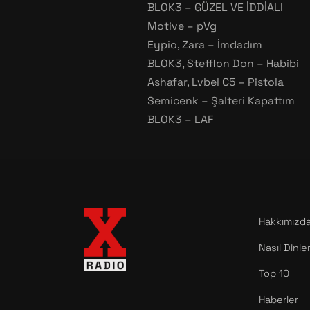
BLOK3 – GÜZEL VE İDDİALI
Motive – pVg
Eypio, Zara – İmdadım
BLOK3, Stefflon Don – Habibi
Ashafar, Lvbel C5 – Pistola
Semicenk – Şalteri Kapattım
BLOK3 – LAF
Hakkımızd
Nasıl Dinle
Top 10
Haberler