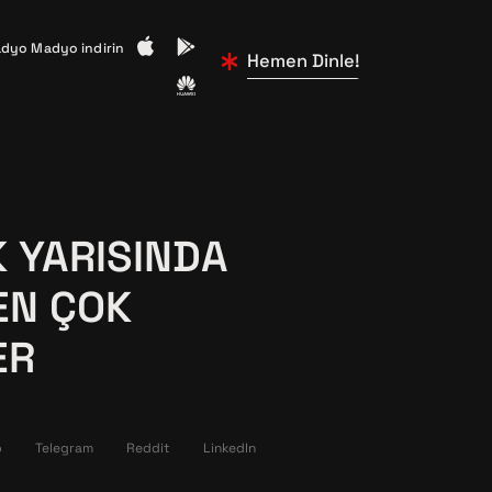
dyo Madyo indirin
Hemen Dinle!
K YARISINDA
EN ÇOK
ER
p
Telegram
Reddit
LinkedIn