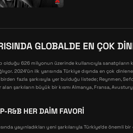
ARISINDA GLOBALDE EN ÇOK DI
 olduğu 626 milyonun üzerinde kullanıcıyla sanatçıların ke
ıyor. 2024’ün ilk yarısında Türkiye dışında en çok dinlenen
birden fazla şarkısıyla yer bulduğu listede; Reynmen, Sefo 
yer alan şarkıların büyük bir kısmı Almanya, Fransa, Avustur
P-R&B HER DAIM FAVORI
ısında yayınladıkları yeni şarkılarıyla Türkiye’de önemli bir 