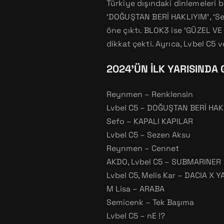
Türkiye dışındaki dinlemeleri ba
‘DOĞUŞTAN BERİ HAKLIYIM’, ‘Sezen
öne çıktı. BLOK3 ise ‘GÜZEL VE İD
dikkat çekti. Ayrıca, Lvbel C5 v
2024’ÜN İLK YARISINDA
Reynmen – Renklensin
Lvbel C5 – DOĞUŞTAN BERİ HAK
Sefo – KAPALI KAPILAR
Lvbel C5 – Sezen Aksu
Reynmen – Cennet
AKDO, Lvbel C5 – SUBMARINER
Lvbel C5, Melis Kar – DACIA X Y
M Lisa – ARABA
Semicenk – Tek Başıma
Lvbel C5 – nE !?