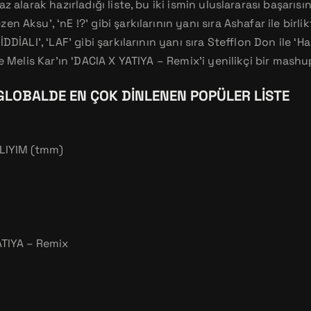
z alarak hazırladığı liste, bu iki ismin uluslararası başarısın
 Aksu’, ‘nE !?’ gibi şarkılarının yanı sıra Ashafar ile birlikt
DİALI’, ‘LAF’ gibi şarkılarının yanı sıra Stefflon Don ile ‘Hab
e Melis Kar’ın ‘DACIA X YATIYA – Remix’i yenilikçi bir mashup
 GLOBALDE EN ÇOK DINLENEN POPÜLER LISTE
LIYIM (tmm)
ATIYA – Remix