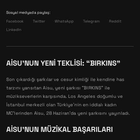
Sosyal medyada paylaş:
Facebook
Twitter
WhatsApp
Telegram
Reddit
LinkedIn
AISU’NUN YENI TEKLISI: “BIRKINS”
Son çıkardığı şarkılar ve cesur kimliği ile kendine has
tarzını yansıtan Aisu, yeni şarkısı “BIRKINS” ile
müzikseverlerin karşısında. Los Angeles doğumlu ve
İstanbul merkezli olan Türkiye’nin en iddialı kadın
MC’lerinden Aisu, 28 Haziran’da yeni şarkısını yayınladı.
AISU’NUN MÜZIKAL BAŞARILARI