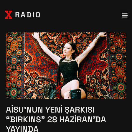
AISU'NUN YENI ŞARKISI
“BIRKINS” 28 HAZIRAN’DA
YAYINDA