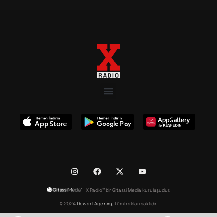
X Radio™ bir Gitassi Media kuruluşudur.
© 2024
Dewart Agency
, Tüm hakları saklıdır.