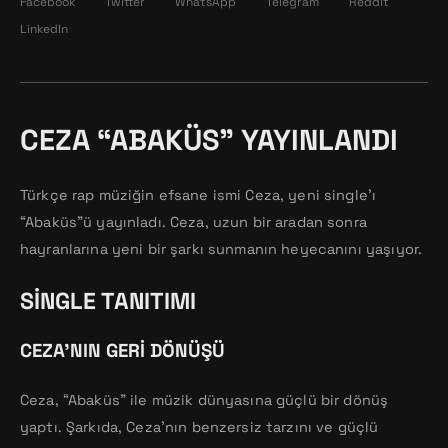
Facebook
Twitter
WhatsApp
Telegram
Reddit
LinkedIn
CEZA “ABAKÜS” YAYINLANDI
Türkçe rap müziğin efsane ismi Ceza, yeni single’ı
“Abaküs”ü yayınladı. Ceza, uzun bir aradan sonra
hayranlarına yeni bir şarkı sunmanın heyecanını yaşıyor.
SINGLE TANITIMI
CEZA’NIN GERI DÖNÜŞÜ
Ceza, “Abaküs” ile müzik dünyasına güçlü bir dönüş
yaptı. Şarkıda, Ceza’nın benzersiz tarzını ve güçlü