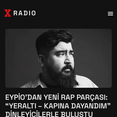
EYPIO’DAN YENI RAP PARÇASI:
“YERALTI – KAPINA DAYANDIM”
DINLEYICILERLE BULUŞTU