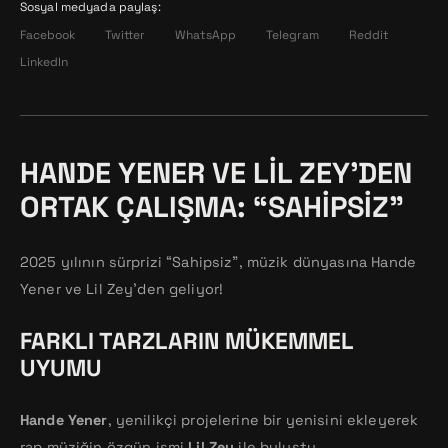
Sosyal medyada paylaş:
Facebook
Twitter
WhatsApp
Telegram
Reddit
LinkedIn
HANDE YENER VE LIL ZEY’DEN
ORTAK ÇALIŞMA: “SAHIPSIZ”
2025 yılının sürprizi “Sahipsiz”, müzik dünyasına Hande
Yener ve Lil Zey’den geliyor!
FARKLI TARZLARIN MÜKEMMEL
UYUMU
Hande Yener
, yenilikçi projelerine bir yenisini ekleyerek
rap müziğin özgün ismi
Lil Zey
ile buluştu.