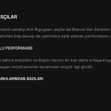
NSÇILAR
namlı sanatçı Anh Nguyaen, saçta ise Bianca Van Zwieten g
irilen beş dansçı da çekimlere eşlik ederek performansı d
OLU PERFORMANS
e sahne enerjisini ve özgün tarzını bir kez daha ortaya koyd
tayları müzikseverler tarafından büyük ilgi gördü.
ARKILARINDAN BAZILARI