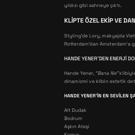
yıldızı gibi sahneye çıktı.
KLIPTE ÖZEL EKIP VE DA
Styling’de Lory, makyajda Viet
Rotterdam’dan Amsterdam’a get
HANDE YENER’DEN ENERJI D
Hande Yener,
“Bana Ne”
klibiyl
dinamizmi ve klibin estetik de
HANDE YENER’IN EN SEVILEN Ş
Alt Dudak
Bodrum
Aşkın Ateşi
Kırmızı