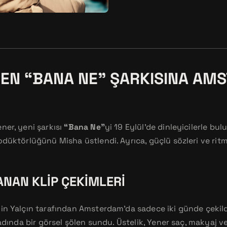
EN “BANA NE” ŞARKISINA AM
ner, yeni şarkısı
“Bana Ne”
yi 19 Eylül’de dinleyicilerle bu
odüktörlüğünü Misha üstlendi. Ayrıca, güçlü sözleri ve ritm
NAN KLIP ÇEKIMLERI
in Yalçın tarafından Amsterdam’da sadece iki günde çekildi
tadında bir görsel şölen sundu. Üstelik, Yener saç, makyaj v