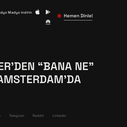
dyo Madyo indirin
Hemen Dinle!
ER’DEN “BANA NE”
 AMSTERDAM’DA
p
Telegram
Reddit
LinkedIn