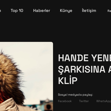
m
Top 10
Haberler
Künye
İletişim
Ra
HANDE YEN
ŞARKISINA
KLIP
Sosyal medyada paylaş:
Facebook
Twitter
WhatsAp