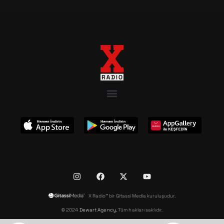
X Radio™ bir Gitassi Media kuruluşudur.
© 2024
Dewart Agency
, Tüm hakları saklıdır.