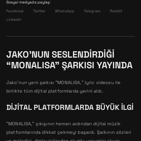
Sosyal medyada paylaş:
Facebook
Twitter
WhatsApp
Telegram
Reddit
LinkedIn
JAKO’NUN SESLENDIRDIĞI
“MONALISA” ŞARKISI YAYINDA
Jako’nun yeni şarkısı “MONALISA,” lyric videosu ile
birlikte tüm dijital platformlarda yerini aldı.
DIJITAL PLATFORMLARDA BÜYÜK İLGI
“MONALISA,” çıkışının hemen ardından dijital müzik
platformlarında dikkat çekmeyi başardı. Şarkının sözleri
ve melodisi, dinleyicilerden olumlu yorumlar alıyor.