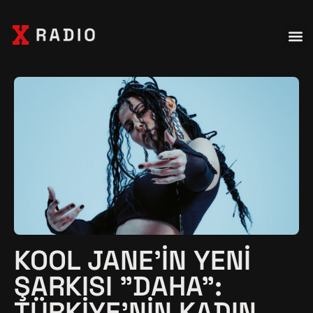
KOOL JANE'IN YENI
ŞARKISI "DAHA":
TÜRKIYE'NIN KADIN