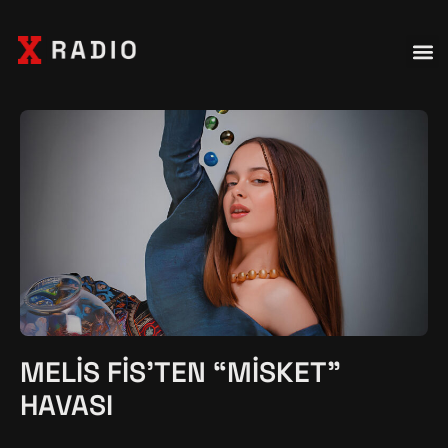
MELIS FIS’TEN “MISKET”
HAVASI