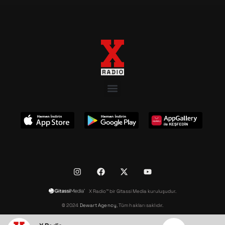
X Radio™ bir Gitassi Media kuruluşudur.
© 2024
Dewart Agency
, Tüm hakları saklıdır.