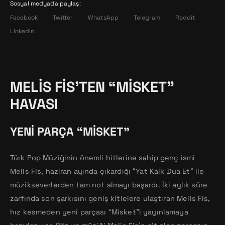
Sosyal medyada paylaş:
Facebook
Twitter
WhatsApp
Telegram
Reddit
LinkedIn
MELIS FIS’TEN “MISKET”
HAVASI
YENI PARÇA “MISKET”
Türk Pop Müziğinin önemli hitlerine sahip genç ismi
Melis Fis, haziran ayında çıkardığı “Yat Kalk Dua Et” ile
müzikseverlerden tam not almayı başardı. İki aylık süre
zarfında son şarkısını geniş kitlelere ulaştıran Melis Fis,
hız kesmeden yeni parçası “Misket”i yayınlamaya