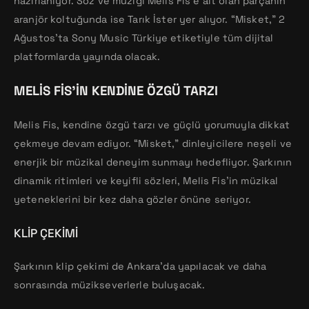
hazırlanıyor. Söz ve müziği Melis Fis’e ait olan parçanın
aranjör koltuğunda ise Tarık İster yer alıyor. “Misket,” 2
Ağustos’ta Sony Music Türkiye etiketiyle tüm dijital
platformlarda yayında olacak.
MELIS FIS’IN KENDINE ÖZGÜ TARZI
Melis Fis, kendine özgü tarzı ve güçlü yorumuyla dikkat
çekmeye devam ediyor. “Misket,” dinleyicilere neşeli ve
enerjik bir müzikal deneyim sunmayı hedefliyor. Şarkının
dinamik ritimleri ve keyifli sözleri, Melis Fis’in müzikal
yeteneklerini bir kez daha gözler önüne seriyor.
KLIP ÇEKIMI
Şarkının klip çekimi de Ankara’da yapılacak ve daha
sonrasında müzikseverlerle buluşacak.