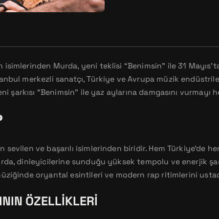
isimlerinden Murda, yeni teklisi “Benimsin” ile 31 Mayıs’
anbul merkezli sanatçı, Türkiye ve Avrupa müzik endüstrile
Yeni şarkısı “Benimsin” ile yaz aylarına damgasını vurmayı h
?
 sevilen ve başarılı isimlerinden biridir. Hem Türkiye’de h
rda, dinleyicilerine sunduğu yüksek tempolu ve enerjik şar
ziğinde oryantal esintileri ve modern rap ritimlerini ustac
ININ ÖZELLIKLERI