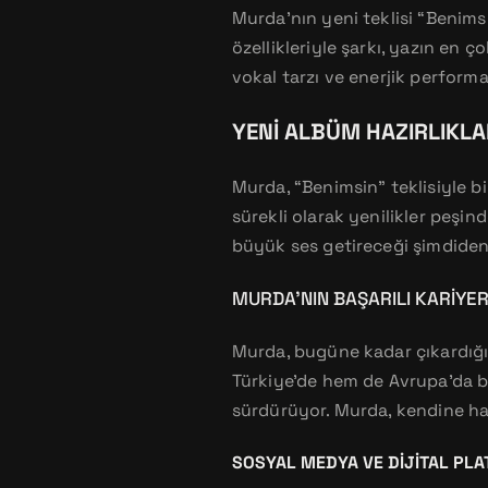
Murda’nın yeni teklisi “Benims
özellikleriyle şarkı, yazın en
vokal tarzı ve enerjik performan
YENI ALBÜM HAZIRLIKLA
Murda, “Benimsin” teklisiyle bi
sürekli olarak yenilikler peşi
büyük ses getireceği şimdiden
MURDA’NIN BAŞARILI KARIYER
Murda, bugüne kadar çıkardığı ş
Türkiye’de hem de Avrupa’da bi
sürdürüyor. Murda, kendine has
SOSYAL MEDYA VE DIJITAL PL