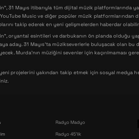
n”, 31 Mayıs itibarıyla tüm dijital müzik platformlarında y
, YouTube Music ve diğer popüler müzik platformlarından din
rını takip ederek en yeni gelişmelerden haberdar olabilir
in”, oryantal esintileri ve darbukanın ön planda olduğu yap
maya aday. 31 Mayıs’ta müzikseverlerle buluşacak olan bu 
eyecek. Murda’nın müziğini sevenler için kaçırılmaması gerek
yeni projelerini yakından takip etmek için sosyal medya hes
iniz.
a
Radyo Madyo
rim
Radyo 45’lik