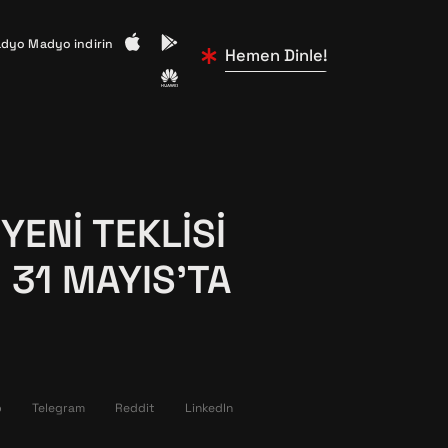
dyo Madyo indirin
Hemen Dinle!
YENI TEKLISI
 31 MAYIS’TA
p
Telegram
Reddit
LinkedIn