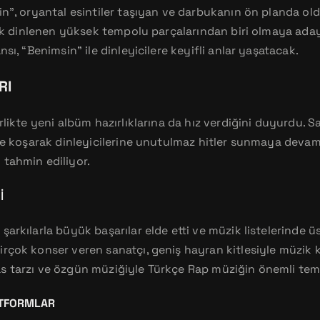
in”, oryantal esintiler taşıyan ve darbukanın ön planda old
 çok dinlenen yüksek tempolu parçalarından biri olmaya ad
sı, “Benimsin” ile dinleyicilere keyifli anlar yaşatacak.
RI
rlikte yeni albüm hazırlıklarına da hız verdiğini duyurdu. S
nde koşarak dinleyicilerine unutulmaz hitler sunmaya deva
 tahmin ediliyor.
I
arkılarla büyük başarılar elde etti ve müzik listelerinde üs
rçok konser veren sanatçı, geniş hayran kitlesiyle müzik k
 tarzı ve özgün müziğiyle Türkçe Rap müziğin önemli temsil
ATFORMLAR