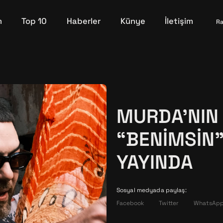
m
Top 10
Haberler
Künye
İletişim
Ra
MURDA’NIN 
“BENIMSIN”
YAYINDA
Sosyal medyada paylaş:
Facebook
Twitter
WhatsAp