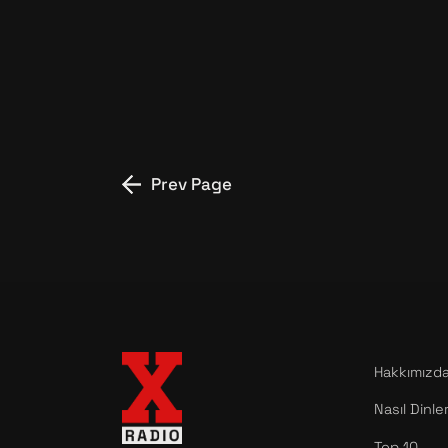
Prev Page
Hakkımızd
Nasıl Dinle
Top 10