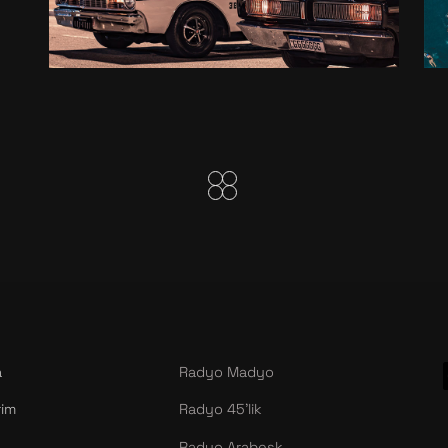
ON THE
ROAD
a
Radyo Madyo
rim
Radyo 45’lik
Radyo Arabesk