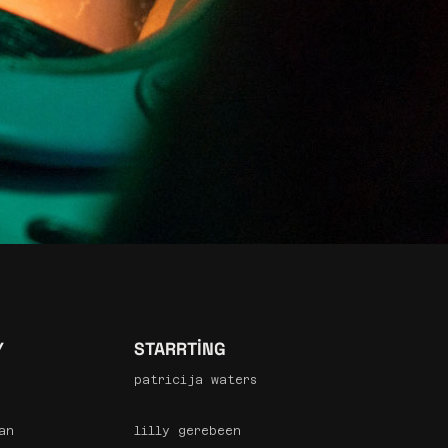
Y
STARRTING
patricija waters
an
lilly gerebeen