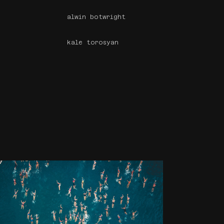
alwin botwright
kale torosyan