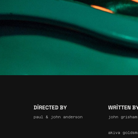
DIRECTED BY
WRITTEN B
paul & john anderson
john grisham
akiva goldsm