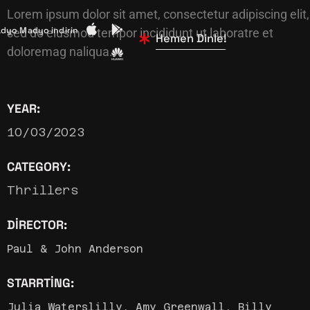
Lorem ipsum dolor sit amet, consectetur adipiscing elit,
dyo Madyo indirin
sed do eiusmod tempor incididunt ut laboratre et
Hemen Dinle!
doloremag naliqua.
YEAR:
10/03/2023
CATEGORY:
Thrillers
DIRECTOR:
Paul & John Anderson
STARRTING:
Julia Waterslilly, Amy Greenwall, Billy