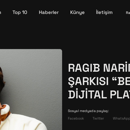
m
Top 10
Haberler
Künye
İletişim
Ra
RAGIB NARI
ŞARKISI “B
DIJITAL P
Sosyal medyada paylaş:
Facebook
Twitter
WhatsAp