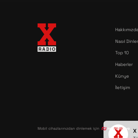
Hakkımızd
Nasıl Dinle
Top 10
Haberler
Künye
İletişim
Mobil cihazlarınızdan dinlemek için
uyg
X