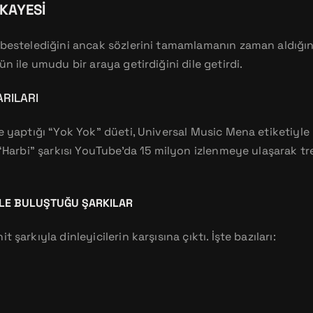
IKAYESI
 bestelediğini ancak sözlerini tamamlamanın zaman aldığını
ün ile umudu bir araya getirdiğini dile getirdi.
ARILARI
le yaptığı “Yok Yok” düeti, Universal Music Mena etiketiyl
 “Harbi” şarkısı YouTube’da 15 milyon izlenmeye ulaşarak tr
IYLE BULUŞTUĞU ŞARKILAR
 şarkıyla dinleyicilerin karşısına çıktı. İşte bazıları: