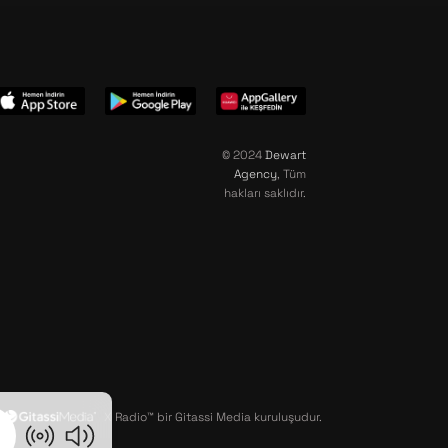
© 2024
Dewart
Agency
, Tüm
hakları saklıdır.
X Radio™ bir Gitassi Media kuruluşudur.