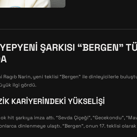
 YEPYENI ŞARKISI “BERGEN” T
DA
 Ragıb Narin, yeni teklisi “Bergen” ile dinleyicilerle buluştu.
üyük ilgi gördü.
ZIK KARIYERINDEKI YÜKSELIŞI
ok hit şarkıya imza attı. “Sevda Çiçeği”, “Gecekondu”, “Ma
onlarca dinlenmeye ulaştı. “Bergen”, onun 17. teklisi olara