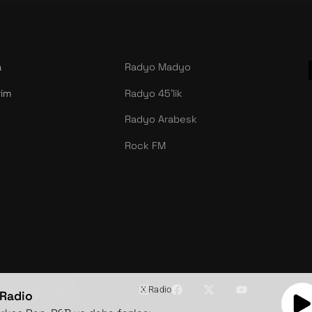
a
Radyo Madyo
rim
Radyo 45’lik
Radyo Arabesk
Rock FM
X Radio
ulamasını indirin.
 Radio