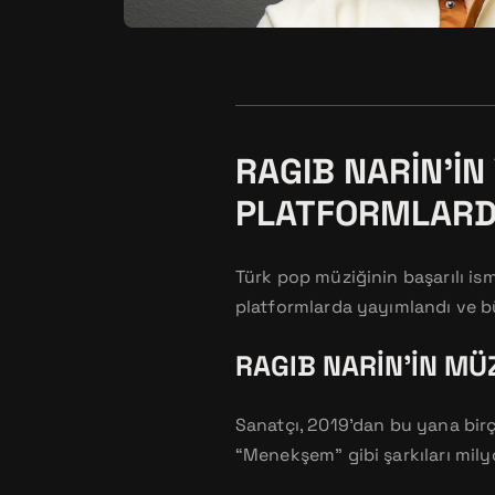
RAGIB NARIN’IN
PLATFORMLAR
Türk pop müziğinin başarılı ismi
platformlarda yayımlandı ve b
RAGIB NARIN’IN MÜ
Sanatçı, 2019’dan bu yana birç
“Menekşem” gibi şarkıları mily