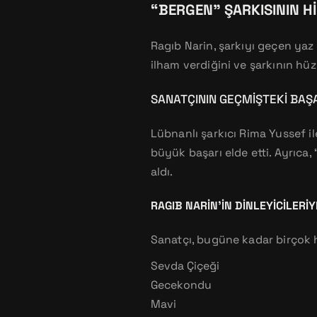
“BERGEN” ŞARKISININ H
Ragıb Narin, şarkıyı geçen yaz
ilham verdiğini ve şarkının hüz
SANATÇININ GEÇMIŞTEKI BAŞ
Lübnanlı şarkıcı Rima Yussef i
büyük başarı elde etti. Ayrıca,
aldı.
RAGIB NARIN’IN DINLEYICILER
Sanatçı, bugüne kadar birçok hit
Sevda Çiçeği
Gecekondu
Mavi