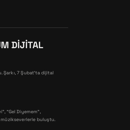
ÜM DIJITAL
 Şarkı, 7 Şubat’ta dijital
vi”, “Gel Diyemem”,
k müzikseverlerle buluştu.