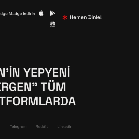
dyo Madyo indirin
Hemen Dinle!
N’IN YEPYENI
ERGEN” TÜM
LATFORMLARDA
p
Telegram
Reddit
LinkedIn