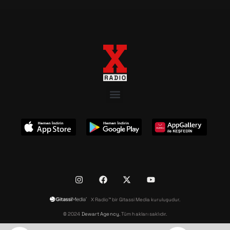
X Radio™ bir Gitassi Media kuruluşudur.
© 2024
Dewart Agency
, Tüm hakları saklıdır.