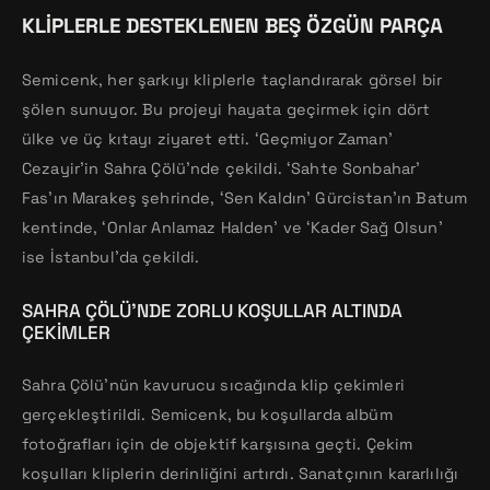
KLIPLERLE DESTEKLENEN BEŞ ÖZGÜN PARÇA
Semicenk, her şarkıyı kliplerle taçlandırarak görsel bir
şölen sunuyor. Bu projeyi hayata geçirmek için dört
ülke ve üç kıtayı ziyaret etti. ‘Geçmiyor Zaman’
Cezayir’in Sahra Çölü’nde çekildi. ‘Sahte Sonbahar’
Fas’ın Marakeş şehrinde, ‘Sen Kaldın’ Gürcistan’ın Batum
kentinde, ‘Onlar Anlamaz Halden’ ve ‘Kader Sağ Olsun’
ise İstanbul’da çekildi.
SAHRA ÇÖLÜ’NDE ZORLU KOŞULLAR ALTINDA
ÇEKIMLER
Sahra Çölü’nün kavurucu sıcağında klip çekimleri
gerçekleştirildi. Semicenk, bu koşullarda albüm
fotoğrafları için de objektif karşısına geçti. Çekim
koşulları kliplerin derinliğini artırdı. Sanatçının kararlılığı