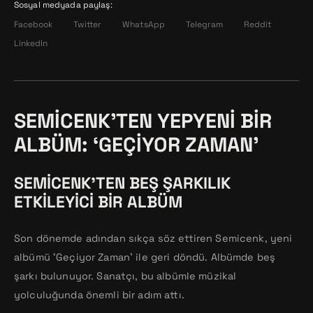
Sosyal medyada paylaş:
Facebook
Twitter
WhatsApp
Telegram
Reddit
LinkedIn
SEMICENK’TEN YEPYENI BIR
ALBÜM: ‘GEÇIYOR ZAMAN’
SEMICENK’TEN BEŞ ŞARKILIK
ETKILEYICI BIR ALBÜM
Son dönemde adından sıkça söz ettiren Semicenk, yeni
albümü ‘Geçiyor Zaman’ ile geri döndü. Albümde beş
şarkı bulunuyor. Sanatçı, bu albümle müzikal
yolculuğunda önemli bir adım attı.