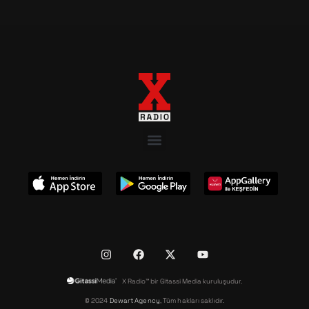
X Radio™ bir Gitassi Media kuruluşudur.
© 2024
Dewart Agency
, Tüm hakları saklıdır.